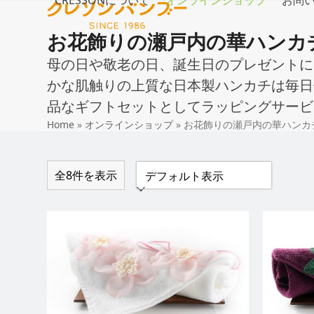
CRESSONについて
オンラインショップ
お問
Skip
to
お花飾りの瀬戸内の華ハンカ
content
母の日や敬老の日、誕生日のプレゼントに
かな肌触りの上質な日本製ハンカチは毎日
品なギフトセットとしてラッピングサービ
Home
»
オンラインショップ
»
お花飾りの瀬戸内の華ハンカ
全8件を表示