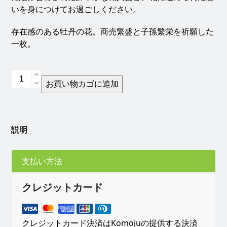
いを身につけてお過ごしください。
存在感のある牡丹の花。商売繁盛と子孫繁栄を祈願した
一枚。
瀬
お買い物カゴに追加
戸
内
の
華
説明
ハ
ン
カ
支払い方法
チ
ハ
クレジットカード
ン
ド
タ
クレジットカード決済はKomojuの提供する決済