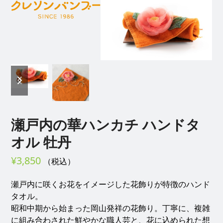
Open
Close
Skip
to
mobile
mobile
content
menu
menu
previous
next
slide
slide
瀬戸内の華ハンカチ ハンドタ
オル 牡丹
¥
3,850
（税込）
瀬戸内に咲くお花をイメージした花飾りが特徴のハンド
タオル。
昭和中期から始まった岡山発祥の花飾り。丁寧に、複雑
に組み合わされた鮮やかな職人芸と、花に込められた想