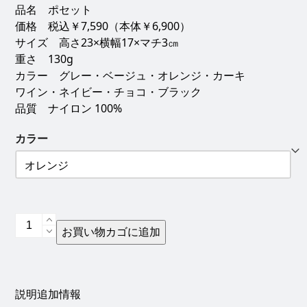
品名 ポセット
価格 税込￥7,590（本体￥6,900）
サイズ 高さ23×横幅17×マチ3㎝
重さ 130g
カラー グレー・ベージュ・オレンジ・カーキ
ワイン・ネイビー・チョコ・ブラック
品質 ナイロン 100%
カラー
ポ
お買い物カゴに追加
シ
ェ
ッ
ト
説明
追加情報
【91304】