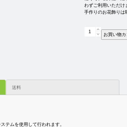
わずご利用いただけ
手作りのお花飾りは
お
お買い物カ
花
の
ケ
ア
ぼ
う
し
（ベ
送料
ー
ジ
ュ）
【67501】
個
済システムを使用して行われます。