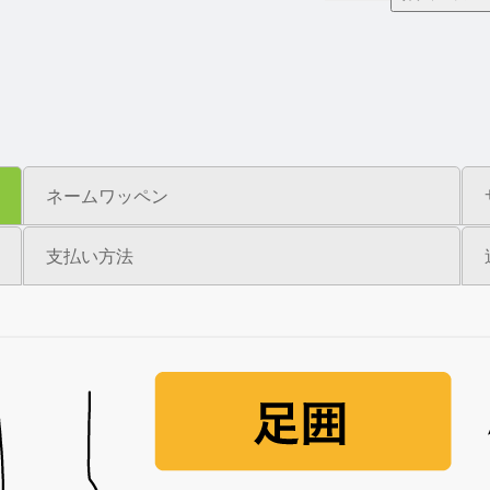
ブ
ル
マ
ジ
ッ
ク
III
ダ
ネームワッペン
リ
ア
支払い方法
【15021A】
個