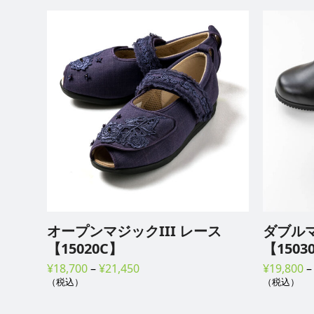
オープンマジックIII レース
ダブル
【15020C】
【1503
価
¥
18,700
–
¥
21,450
¥
19,800
（税込）
格
（税込）
帯: