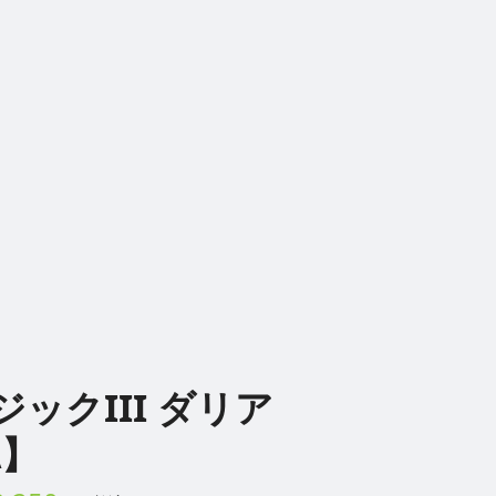
ックIII ダリア
A】