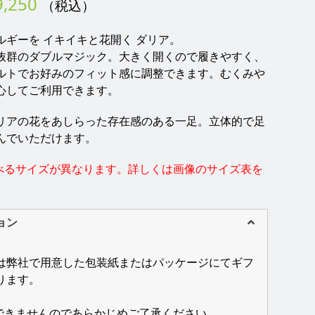
価
9,250
（税込）
格
ギーを イキイキと花開く ダリア。
帯:
抜群のダブルマジック。大きく開くので履きやすく、
ルトでお好みのフィット感に調整できます。むくみや
¥16,500
心してご利用できます。
–
リアの花をあしらった存在感のある一足。立体的で足
¥19,250
んでいただけます。
べるサイズが異なります。詳しくは画像のサイズ表を
ョン
は弊社で用意した包装紙またはパッケージにてギフ
ります。
できませんのであらかじめご了承ください。