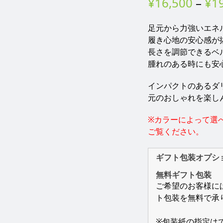
¥
16,500
–
¥
1
足元から力強いエネル
履き心地の安心感が
長さを調節できるベ
腫れのある時にも安
インパクトのあるダ
元のおしゃれを楽し
※カラーによって選
ご覧ください。
ギフト包装オプシ
無料ギフト包装
ご希望のお客様に
ト包装を無料で承
※包装紙の指定は