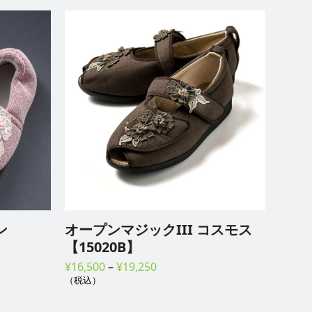
ン
オープンマジックIII コスモス
【15020B】
価
¥
16,500
–
¥
19,250
（税込）
格
帯: