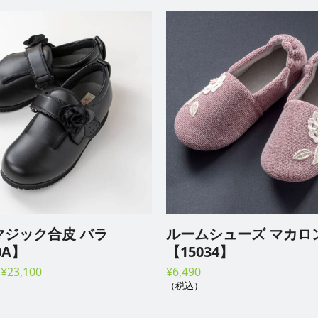
マジック合皮 バラ
ルームシューズ マカロ
0A】
【15034】
価
–
¥
23,100
¥
6,490
格
（税込）
帯: