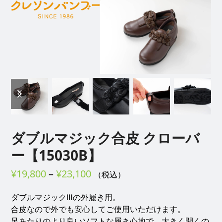
Open
Close
Skip
to
mobile
mobile
content
menu
menu
previous
next
slide
slide
ダブルマジック合皮 クローバ
ー【15030B】
価
¥
19,800
–
¥
23,100
（税込）
格
ダブルマジックⅢの外履き用。
帯:
合皮なので外でも安心してご使用いただけます。
¥19,800
足あたりのより良いソフトな履き心地で、大きく開くの