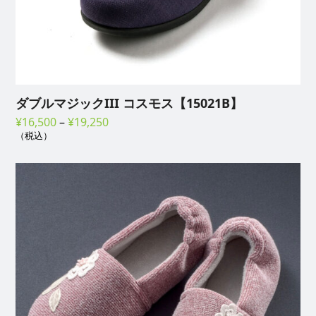
ダブルマジックIII コスモス【15021B】
価
¥
16,500
–
¥
19,250
（税込）
格
帯:
¥16,500
–
¥19,250