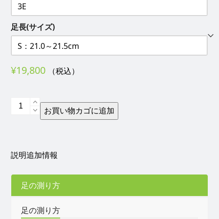
足長(サイズ)
¥
19,800
（税込）
ダ
お買い物カゴに追加
ブ
ル
マ
ジ
説明
追加情報
ッ
ク
合
足の測り方
皮
ク
足の測り方