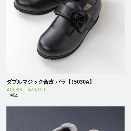
ダブルマジック合皮 バラ【15030A】
価
¥
19,800
–
¥
23,100
（税込）
格
帯:
¥19,800
–
¥23,100